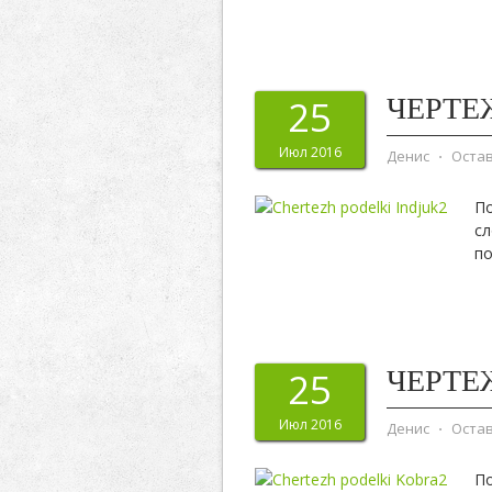
ЧЕРТЕ
25
Июл 2016
Денис
⋅
Оста
По
сл
по
ЧЕРТЕ
25
Июл 2016
Денис
⋅
Оста
По