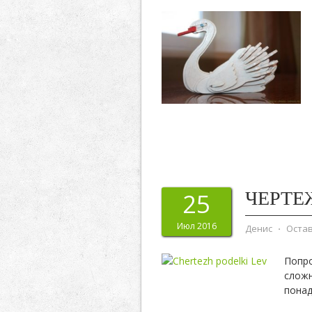
ЧЕРТЕ
25
Июл 2016
Денис
⋅
Оста
Попро
сложн
понад