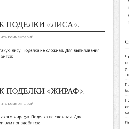
Ж ПОДЕЛКИ «ЛИСА».
вить комментарий
С
акую лису. Поделка не сложная. Для выпиливания
бится:
Ч
по
у
т
П
Ж ПОДЕЛКИ «ЖИРАФ».
бы
П
вить комментарий
и
с
акого жирафа. Поделка не сложная. Для
Ры
ки вам понадобится: