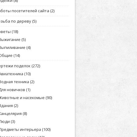
оделки
(8)
аботы посетителей сайта
(2)
езьба по дереву
(5)
оветы
(18)
Выжигание
(5)
Выпиливание
(4)
Общие
(14)
ертежи поделок
(272)
Авиатехника
(10)
Водная техника
(2)
Для новичков
(1)
Животные и насекомые
(90)
Здания
(2)
Канцелярия
(8)
Люди
(3)
Предметы интерьера
(100)