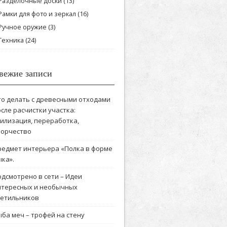
Разделочные доски
(13)
Рамки для фото и зеркал
(16)
Ручное оружие
(3)
Техника
(24)
вежие записи
то делать с древесными отходами
сле расчистки участка:
тилизация, переработка,
ворчество
редмет интерьера «Полка в форме
ка».
одсмотрено в сети – Идеи
нтересных и необычных
ветильников
ба меч – трофей на стену