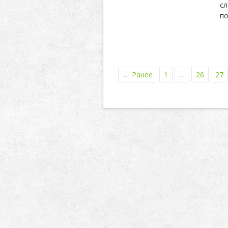
сл
по
← Ранее
1
…
26
27