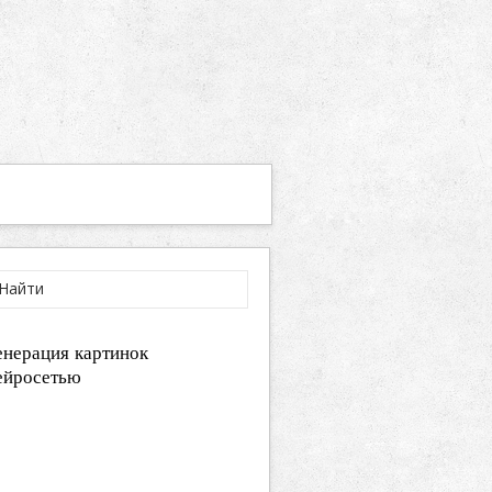
енерация картинок
ейросетью