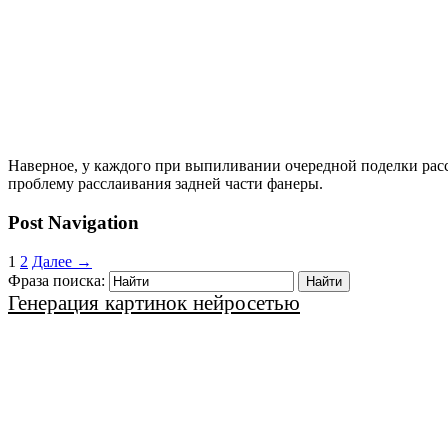
Наверное, у каждого при выпиливании очередной поделки рассл
проблему расслаивания задней части фанеры.
Post Navigation
1
2
Далее →
Фраза поиска:
Генерация картинок нейросетью