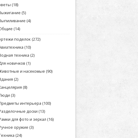
оветы
(18)
Выжигание
(5)
Выпиливание
(4)
Общие
(14)
ертежи поделок
(272)
Авиатехника
(10)
Водная техника
(2)
Для новичков
(1)
Животные и насекомые
(90)
Здания
(2)
Канцелярия
(8)
Люди
(3)
Предметы интерьера
(100)
Разделочные доски
(13)
Рамки для фото и зеркал
(16)
Ручное оружие
(3)
Техника
(24)