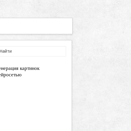
енерация картинок
ейросетью