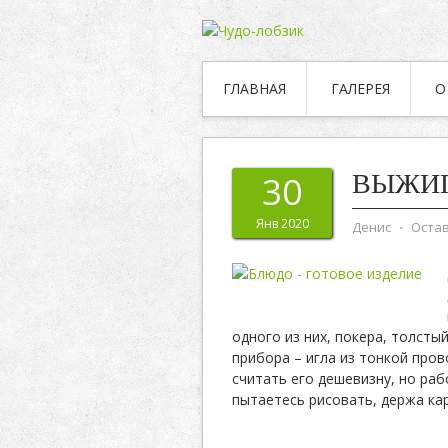
ГЛАВНАЯ
ГАЛЕРЕЯ
О
ВЫЖИГ
30
Янв 2020
Денис
⋅
Оста
одного из них, покера, толсты
прибора – игла из тонкой про
считать его дешевизну, но раб
пытаетесь рисовать, держа к