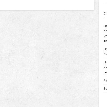
С
Ч
по
у
т
П
бы
П
и
с
Ры
В