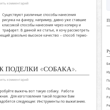
вить комментарий
Существуют различные способы нанесения
рисунка на фанеру, например, давно уже ставшие
П
классикой способы нанесения через копирку и
трафарет. В данной же статье, я хочу рассмотреть
ающий довольно высокое качество – способ термо-
Р
Б
Ж ПОДЕЛКИ «СОБАКА».
И
вить комментарий
П
П
робуйте выжечь вот такую собаку. Работа
жная. Для изготовления такой поделки Вам
Р
адобятся следующие: Инструменты по выжиганию.
Р