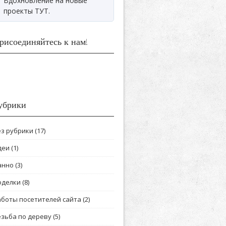
Вдохновление на новые
проекты ТУТ.
рисоединяйтесь к нам!
убрики
ез рубрики
(17)
деи
(1)
анно
(3)
оделки
(8)
аботы посетителей сайта
(2)
езьба по дереву
(5)