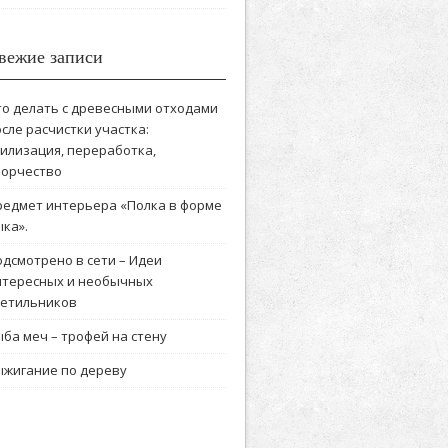
вежие записи
то делать с древесными отходами
сле расчистки участка:
тилизация, переработка,
ворчество
редмет интерьера «Полка в форме
ка».
одсмотрено в сети – Идеи
нтересных и необычных
ветильников
ба меч – трофей на стену
ыжигание по дереву