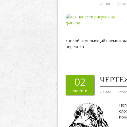
Денис
⋅
Оста
способ экономящий время и д
переноса
…
ЧЕРТЕ
02
Авг 2016
Денис
⋅
Оста
Поп
сло
пон