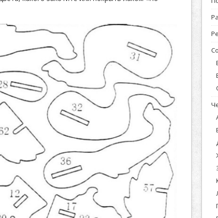
П
Р
Р
С
Ч