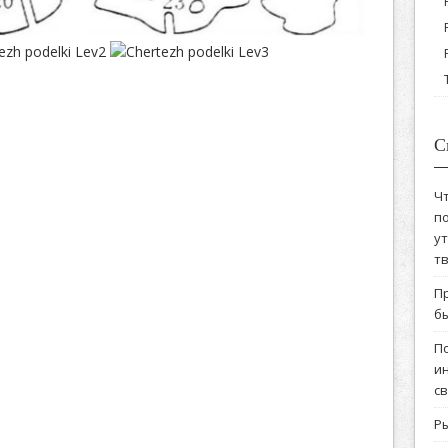
С
Ч
по
у
т
П
бы
П
и
с
Ры