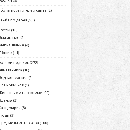
оделки
(8)
аботы посетителей сайта
(2)
езьба по дереву
(5)
оветы
(18)
Выжигание
(5)
Выпиливание
(4)
Общие
(14)
ертежи поделок
(272)
Авиатехника
(10)
Водная техника
(2)
Для новичков
(1)
Животные и насекомые
(90)
Здания
(2)
Канцелярия
(8)
Люди
(3)
Предметы интерьера
(100)