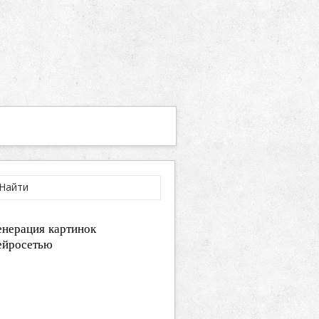
енерация картинок
ейросетью