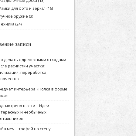
Разделочные доски
(13)
Рамки для фото и зеркал
(16)
Ручное оружие
(3)
Техника
(24)
вежие записи
то делать с древесными отходами
сле расчистки участка:
тилизация, переработка,
ворчество
редмет интерьера «Полка в форме
ка».
одсмотрено в сети – Идеи
нтересных и необычных
ветильников
ба меч – трофей на стену