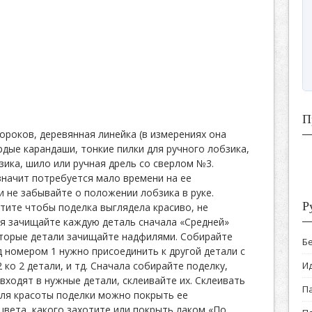
П
ороков, деревянная линейка (в измерениях она
рдые карандаши, тонкие пилки для ручного лобзика,
зика, шило или ручная дрель со сверлом №3.
значит потребуется мало времени на ее
и не забывайте о положении лобзика в руке.
Р
отите чтобы поделка выглядела красиво, не
я зачищайте каждую деталь сначала «Средней»
оторые детали зачищайте надфилями. Собирайте
Б
д номером 1 нужно присоединить к другой детали с
 ко 2 детали, и тд. Сначала собирайте поделку,
И
входят в нужные детали, склеивайте их. Склеивать
П
ля красоты поделки можно покрыть ее
вета, какого захотите или покрыть лаком «По