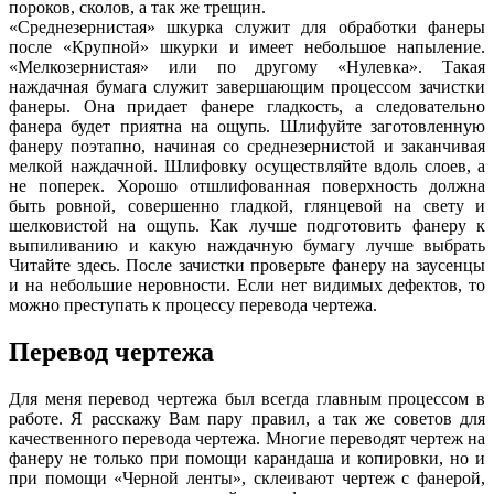
пороков, сколов, а так же трещин.
«Среднезернистая» шкурка служит для обработки фанеры
после «Крупной» шкурки и имеет небольшое напыление.
«Мелкозернистая» или по другому «Нулевка». Такая
наждачная бумага служит завершающим процессом зачистки
фанеры. Она придает фанере гладкость, а следовательно
фанера будет приятна на ощупь. Шлифуйте заготовленную
фанеру поэтапно, начиная со среднезернистой и заканчивая
мелкой наждачной. Шлифовку осуществляйте вдоль слоев, а
не поперек. Хорошо отшлифованная поверхность должна
быть ровной, совершенно гладкой, глянцевой на свету и
шелковистой на ощупь. Как лучше подготовить фанеру к
выпиливанию и какую наждачную бумагу лучше выбрать
Читайте здесь. После зачистки проверьте фанеру на заусенцы
и на небольшие неровности. Если нет видимых дефектов, то
можно преступать к процессу перевода чертежа.
Перевод чертежа
Для меня перевод чертежа был всегда главным процессом в
работе. Я расскажу Вам пару правил, а так же советов для
качественного перевода чертежа. Многие переводят чертеж на
фанеру не только при помощи карандаша и копировки, но и
при помощи «Черной ленты», склеивают чертеж с фанерой,