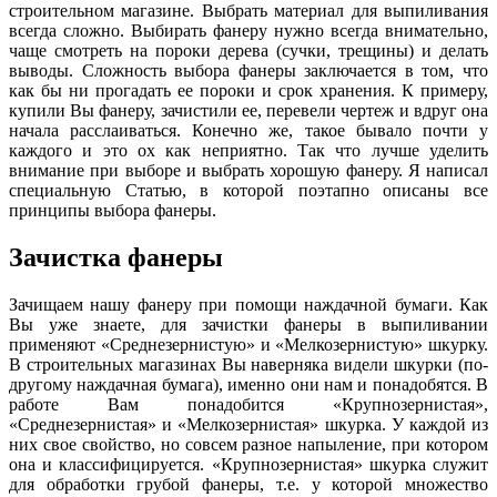
строительном магазине. Выбрать материал для выпиливания
всегда сложно. Выбирать фанеру нужно всегда внимательно,
чаще смотреть на пороки дерева (сучки, трещины) и делать
выводы. Сложность выбора фанеры заключается в том, что
как бы ни прогадать ее пороки и срок хранения. К примеру,
купили Вы фанеру, зачистили ее, перевели чертеж и вдруг она
начала расслаиваться. Конечно же, такое бывало почти у
каждого и это ох как неприятно. Так что лучше уделить
внимание при выборе и выбрать хорошую фанеру. Я написал
специальную Статью, в которой поэтапно описаны все
принципы выбора фанеры.
Зачистка фанеры
Зачищаем нашу фанеру при помощи наждачной бумаги. Как
Вы уже знаете, для зачистки фанеры в выпиливании
применяют «Среднезернистую» и «Мелкозернистую» шкурку.
В строительных магазинах Вы наверняка видели шкурки (по-
другому наждачная бумага), именно они нам и понадобятся. В
работе Вам понадобится «Крупнозернистая»,
«Среднезернистая» и «Мелкозернистая» шкурка. У каждой из
них свое свойство, но совсем разное напыление, при котором
она и классифицируется. «Крупнозернистая» шкурка служит
для обработки грубой фанеры, т.е. у которой множество