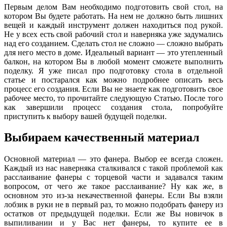
Первым делом Вам необходимо подготовить свой стол, на
котором Вы будете работать. На нем не должно быть лишних
вещей и каждый инструмент должен находиться под рукой.
Не у всех есть свой рабочий стол и наверняка уже задумались
над его созданием. Сделать стол не сложно — сложно выбрать
для него место в доме. Идеальный вариант — это утепленный
балкон, на котором Вы в любой момент сможете выполнить
поделку. Я уже писал про подготовку стола в отдельной
статье и постарался как можно подробнее описать весь
процесс его создания. Если Вы не знаете как подготовить свое
рабочее место, то прочитайте следующую Статью. После того
как завершили процесс создания стола, попробуйте
приступить к выбору вашей будущей поделки.
Выбираем качественный материал
Основной материал — это фанера. Выбор ее всегда сложен.
Каждый из нас наверняка сталкивался с такой проблемой как
расслаивание фанеры с торцевой части и задавался таким
вопросом, от чего же такое расслаивание? Ну как же, в
основном это из-за некачественной фанеры. Если Вы взяли
лобзик в руки не в первый раз, то можно подобрать фанеру из
остатков от предыдущей поделки. Если же Вы новичок в
выпиливании и у Вас нет фанеры, то купите ее в