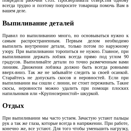
повредить рабочий стол. Просверливать отверстия одному
всегда трудно и поэтому попросите товарища помочь Вам в
вашем деле.
Выпиливание деталей
Правил по выпиливанию много, но основываться нужно к
самым распространенным. Первым делом необходимо
выпилить внутренние детали, только потом по наружному
узору. При выпиливании торопиться не нужно. Главное, при
выпиливании держать лобзик всегда прямо под углом 90
градусов. Выпиливайте детали по точно размеченным вами
линиям. Движения лобзика должно быть всегда ровными
вверх-вниз. Так же не забывайте следить за своей осанкой.
Старайтесь не допускать скосов и неровностей. Если при
выпиливании вы сошли с линии, не стоит переживать. Такие
скосы, неровности можно удалить при помощи плоских
напильников или «Крупнозернистой» шкуркой.
Отдых
При выпиливании мы часто устаем. Зачастую устают пальцы
рук а так же глаза, которые всегда в напряжении. При работе,
конечно же, все устают. Для того чтобы уменьшить нагрузку,