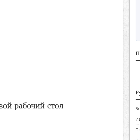
П
Р
вой рабочий стол
Б
И
П