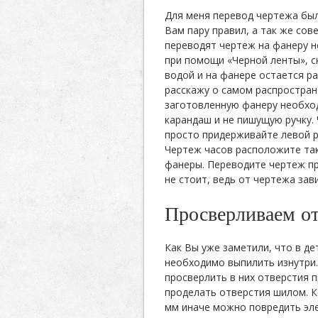
Для меня перевод чертежа был
Вам пару правил, а так же со
переводят чертеж на фанеру н
при помощи «Черной ленты», 
водой и на фанере остается р
расскажу о самом распростран
заготовленную фанеру необход
карандаш и не пишущую ручку.
просто придерживайте левой р
Чертеж часов расположите так
фанеры. Переводите чертеж пр
не стоит, ведь от чертежа зав
Просверливаем от
Как Вы уже заметили, что в де
необходимо выпилить изнутри
просверлить в них отверстия п
проделать отверстия шилом. К
мм иначе можно повредить эле