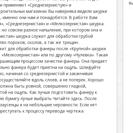
В
ии применяют «Среднезернистую» и
троительных магазинах Вы наверняка видели шкурки
), именно они нам и понадобятся. В работе Вам
», «Среднезернистая» и «Мелкозернистая» шкурка.
, но совсем разное напыление, при котором она и
нистая» шкурка служит для обработки грубой
тво пороков, сколов, а так же трещин.
жит для обработки фанеры после «Крупной» шкурки
 «Мелкозернистая» или по другому «Нулевка». Такая
ершающим процессом зачистки фанеры. Она придает
ельно фанера будет приятна на ощупь. Шлифуйте
о, начиная со среднезернистой и заканчивая
существляйте вдоль слоев, а не поперек. Хорошо
олжна быть ровной, совершенно гладкой,
той на ощупь. Как лучше подготовить фанеру к
ю бумагу лучше выбрать Читайте здесь. После
заусенцы и на небольшие неровности. Если нет
реступать к процессу перевода чертежа.