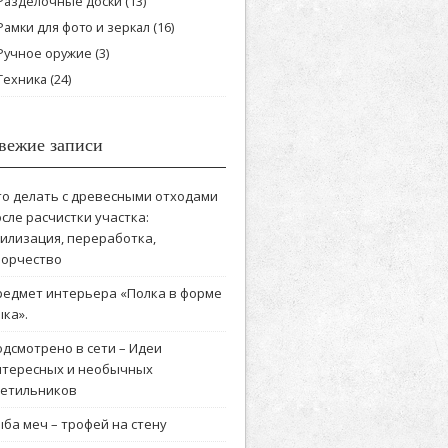
Разделочные доски
(13)
Рамки для фото и зеркал
(16)
Ручное оружие
(3)
Техника
(24)
вежие записи
то делать с древесными отходами
сле расчистки участка:
тилизация, переработка,
ворчество
редмет интерьера «Полка в форме
ка».
одсмотрено в сети – Идеи
нтересных и необычных
ветильников
ба меч – трофей на стену