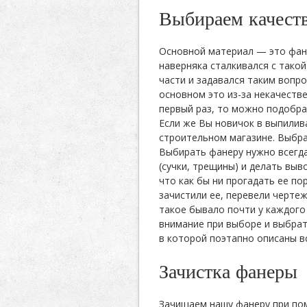
Выбираем качест
Основной материал — это фане
наверняка сталкивался с тако
части и задавался таким вопро
основном это из-за некачестве
первый раз, то можно подобра
Если же Вы новичок в выпилива
строительном магазине. Выбра
Выбирать фанеру нужно всегда
(сучки, трещины) и делать вы
что как бы ни прогадать ее по
зачистили ее, перевели чертеж
такое бывало почти у каждого 
внимание при выборе и выбрат
в которой поэтапно описаны в
Зачистка фанеры
Зачищаем нашу фанеру при пом