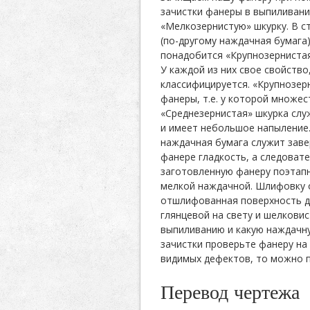
зачистки фанеры в выпиливан
«Мелкозернистую» шкурку. В с
(по-другому наждачная бумага
понадобится «Крупнозернистая
У каждой из них свое свойство
классифицируется. «Крупнозер
фанеры, т.е. у которой множес
«Среднезернистая» шкурка слу
и имеет небольшое напыление.
наждачная бумага служит зав
фанере гладкость, а следоват
заготовленную фанеру поэтапн
мелкой наждачной. Шлифовку о
отшлифованная поверхность д
глянцевой на свету и шелковис
выпиливанию и какую наждачну
зачистки проверьте фанеру на 
видимых дефектов, то можно п
Перевод чертежа