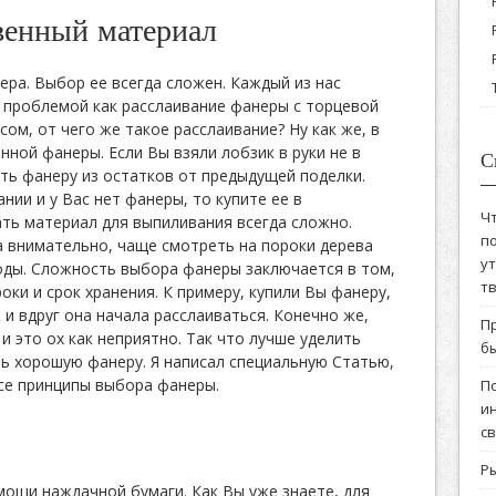
венный материал
ра. Выбор ее всегда сложен. Каждый из нас
й проблемой как расслаивание фанеры с торцевой
сом, от чего же такое расслаивание? Ну как же, в
нной фанеры. Если Вы взяли лобзик в руки не в
С
ть фанеру из остатков от предыдущей поделки.
нии и у Вас нет фанеры, то купите ее в
Ч
ть материал для выпиливания всегда сложно.
по
 внимательно, чаще смотреть на пороки дерева
у
воды. Сложность выбора фанеры заключается в том,
т
роки и срок хранения. К примеру, купили Вы фанеру,
 и вдруг она начала расслаиваться. Конечно же,
П
и это ох как неприятно. Так что лучше уделить
бы
ь хорошую фанеру. Я написал специальную Статью,
се принципы выбора фанеры.
П
и
с
Ры
ощи наждачной бумаги. Как Вы уже знаете, для