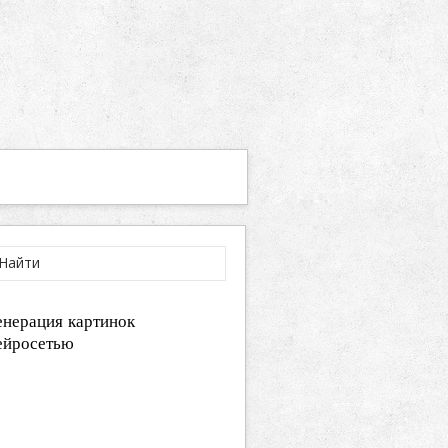
енерация картинок
ейросетью