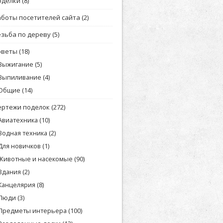
оделки
(8)
аботы посетителей сайта
(2)
езьба по дереву
(5)
оветы
(18)
Выжигание
(5)
Выпиливание
(4)
Общие
(14)
ертежи поделок
(272)
Авиатехника
(10)
Водная техника
(2)
Для новичков
(1)
Животные и насекомые
(90)
Здания
(2)
Канцелярия
(8)
Люди
(3)
Предметы интерьера
(100)