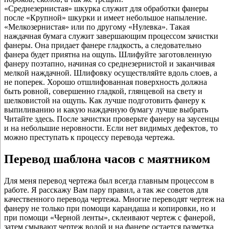
«Среднезернистая» шкурка служит для обработки фанеры
после «Крупной» шкурки и имеет небольшое напыление.
«Мелкозернистая» или по другому «Нулевка». Такая
наждачная бумага служит завершающим процессом зачистки
фанеры. Она придает фанере гладкость, а следовательно
фанера будет приятна на ощупь. Шлифуйте заготовленную
фанеру поэтапно, начиная со среднезернистой и заканчивая
мелкой наждачной. Шлифовку осуществляйте вдоль слоев, а
не поперек. Хорошо отшлифованная поверхность должна
быть ровной, совершенно гладкой, глянцевой на свету и
шелковистой на ощупь. Как лучше подготовить фанеру к
выпиливанию и какую наждачную бумагу лучше выбрать
Читайте здесь. После зачистки проверьте фанеру на заусенцы
и на небольшие неровности. Если нет видимых дефектов, то
можно преступать к процессу перевода чертежа.
Перевод шаблона часов с маятником
Для меня перевод чертежа был всегда главным процессом в
работе. Я расскажу Вам пару правил, а так же советов для
качественного перевода чертежа. Многие переводят чертеж на
фанеру не только при помощи карандаша и копировки, но и
при помощи «Черной ленты», склеивают чертеж с фанерой,
затем смывают чертеж водой и на фанере остается разметка