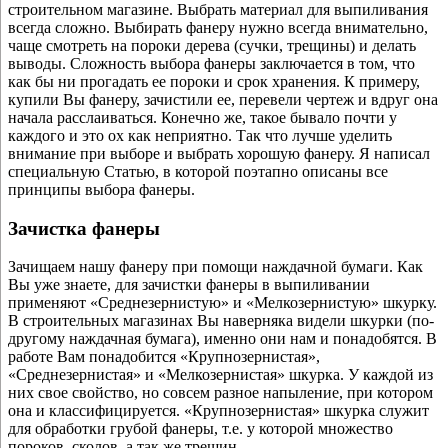
строительном магазине. Выбрать материал для выпиливания
всегда сложно. Выбирать фанеру нужно всегда внимательно,
чаще смотреть на пороки дерева (сучки, трещины) и делать
выводы. Сложность выбора фанеры заключается в том, что
как бы ни прогадать ее пороки и срок хранения. К примеру,
купили Вы фанеру, зачистили ее, перевели чертеж и вдруг она
начала расслаиваться. Конечно же, такое бывало почти у
каждого и это ох как неприятно. Так что лучше уделить
внимание при выборе и выбрать хорошую фанеру. Я написал
специальную Статью, в которой поэтапно описаны все
принципы выбора фанеры.
Зачистка фанеры
Зачищаем нашу фанеру при помощи наждачной бумаги. Как
Вы уже знаете, для зачистки фанеры в выпиливании
применяют «Среднезернистую» и «Мелкозернистую» шкурку.
В строительных магазинах Вы наверняка видели шкурки (по-
другому наждачная бумага), именно они нам и понадобятся. В
работе Вам понадобится «Крупнозернистая»,
«Среднезернистая» и «Мелкозернистая» шкурка. У каждой из
них свое свойство, но совсем разное напыление, при котором
она и классифицируется. «Крупнозернистая» шкурка служит
для обработки грубой фанеры, т.е. у которой множество
пороков, сколов, а так же трещин.