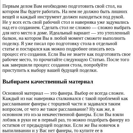
Первым делом Вам необходимо подготовить свой стол, на
котором Вы будете работать. На нем не должно быть лишних
вещей и каждый инструмент должен находиться под рукой.
Не у всех есть свой рабочий стол и наверняка уже задумались
над его созданием. Сделать стол не сложно — сложно выбрать
для него место в доме. Идеальный вариант — это утепленный
балкон, на котором Вы в любой момент сможете выполнить
поделку. Я уже писал про подготовку стола в отдельной
статье и постарался как можно подробнее описать весь
процесс его создания. Если Вы не знаете как подготовить свое
рабочее место, то прочитайте следующую Статью. После того
как завершили процесс создания стола, попробуйте
приступить к выбору вашей будущей поделки.
Выбираем качественный материал
Основной материал — это фанера. Выбор ее всегда сложен.
Каждый из нас наверняка сталкивался с такой проблемой как
расслаивание фанеры с торцевой части и задавался таким
вопросом, от чего же такое расслаивание? Ну как же, в
основном это из-за некачественной фанеры. Если Вы взяли
лобзик в руки не в первый раз, то можно подобрать фанеру из
остатков от предыдущей поделки. Если же Вы новичок в
выпиливании и у Вас нет фанеры, то купите ее в