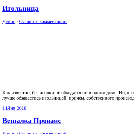
Игольница
Денис
⋅
Оставить комментарий
Как известно, без иголки не обходятся ни в одном доме. Но, к
лучше обзавестись игольницей, причем, собственного произво
14
Янв 2018
Вешалка Прованс
Денис
⋅
Оставить комментарий